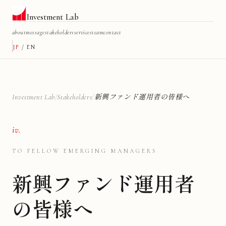
Investment Lab
about
message
stakeholders
services
team
contact
JP
/
EN
Investment Lab
/
Stakeholders
/
新興ファンド運用者の皆様へ
iv.
TO FELLOW EMERGING MANAGERS
新興ファンド運用者
の皆様へ