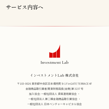
サービス内容へ
Investment Lab
インベストメントLab 株式会社
〒103-0026 東京都中央区日本橋兜町 8-1 FinGATE TERRACE 4F
金融商品取引業者 関東財務局長(金商)第 3237 号
加入協会:
一般社団法人 資産運用業協会
・
一般社団法人 第二種金融商品取引業協会
・
一般社団法人 日本ベンチャーキャピタル協会