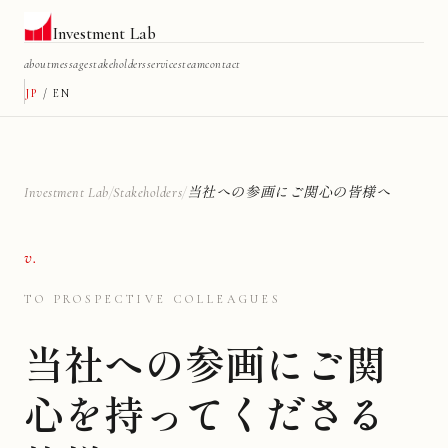
Investment Lab
about
message
stakeholders
services
team
contact
JP
/
EN
Investment Lab
/
Stakeholders
/
当社への参画にご関心の皆様へ
v.
TO PROSPECTIVE COLLEAGUES
当社への参画にご関
心を持ってくださる