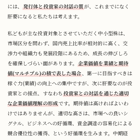
には、
発行体と投資家の対話の質
が、これまでになく
肝要になると私たちは考えます。
私どもが主な投資対象とさせていただく中小型株は、
市場区分を問わず、国内売上比率が相対的に高く、交
渉力や組織力も発展段階にあるため、成長の伸びしろ
を確保しづらい面があります。
企業価値を業績と期待
値(マルチプル)の積で表した場合
、第一に目指すべきは
稼ぐ力(業績)の向上への集中ですが、次に肝要なのが投
資家との接点、すなわち
投資家との対話を通じた適切
な企業価値理解の形成
です。期待値は高ければよいわ
けではありませんが、適切な高さは、市場への良いシ
グナル、ビジネスへの好循環、資金調達の容易化による
競合優位性の獲得、という好循環を生みます。中期経