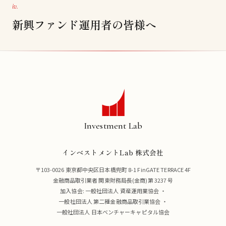
iv.
新興ファンド運用者の皆様へ
Investment Lab
インベストメントLab 株式会社
〒103-0026 東京都中央区日本橋兜町 8-1 FinGATE TERRACE 4F
金融商品取引業者 関東財務局長(金商)第 3237 号
加入協会:
一般社団法人 資産運用業協会
・
一般社団法人 第二種金融商品取引業協会
・
一般社団法人 日本ベンチャーキャピタル協会