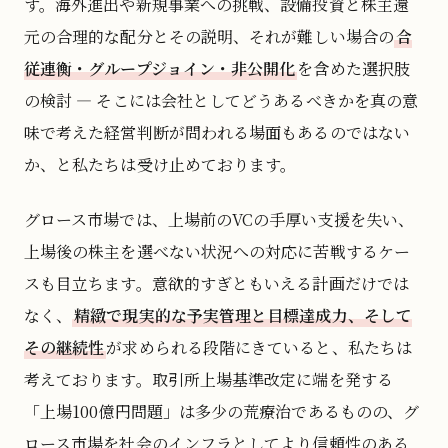
す。海外進出や新規事業への挑戦、設備投資と株主還
元の合理的な配分とその説明、それが難しい場合の
合
従連衡・グループジョイン・非公開化
を含めた選択肢
の検討 — そこには会社としてどうあるべきかを真の意
味で考えた経営判断が問われる場面もあるのではない
か、と私たちは受け止めております。
グロース市場では、上場前のVCの手厚い支援を失い、
上場後の株主を選べない状況への対応に苦戦するケー
スも目立ちます。意欲的すぎともいえる計画だけでは
なく、
精緻で現実的な予実管理と目標達成力、そして
その継続性
が求められる段階にきていると、私たちは
考えております。取引所上場基準改定に端を発する
「上場100億円問題」は多少の荒療治であるものの、グ
ロース市場を社会のインフラとしてより信頼性のある