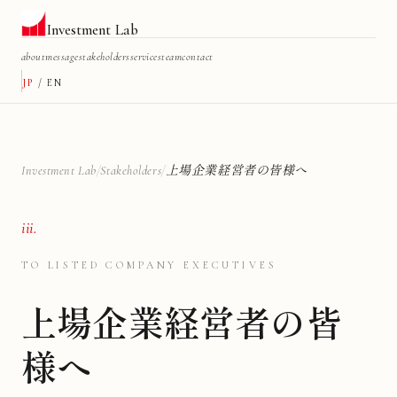
Investment Lab
about
message
stakeholders
services
team
contact
JP
/
EN
Investment Lab
/
Stakeholders
/
上場企業経営者の皆様へ
iii.
TO LISTED COMPANY EXECUTIVES
上場企業経営者の皆
様へ